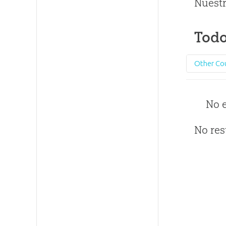
Nuestr
Todo
Other Co
No 
No res