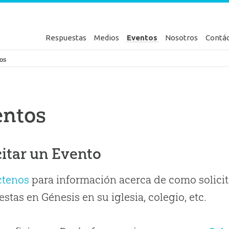
Respuestas
Medios
Eventos
Nosotros
Contá
en Génesis
os
entos
citar un Evento
ctenos
para información acerca de como solicit
stas en Génesis en su iglesia, colegio, etc.