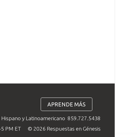
APRENDE MÁS
o Hispano y Latinoamericano
859.727.5438
M–5 PM ET
© 2026 Respuestas en Génesis