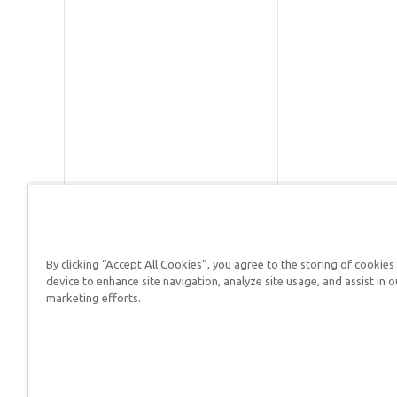
By clicking “Accept All Cookies”, you agree to the storing of cookies
Respuestas en Génesis es un m
device to enhance site navigation, analyze site usage, and assist in o
defender su fe y proclamar el 
marketing efforts.