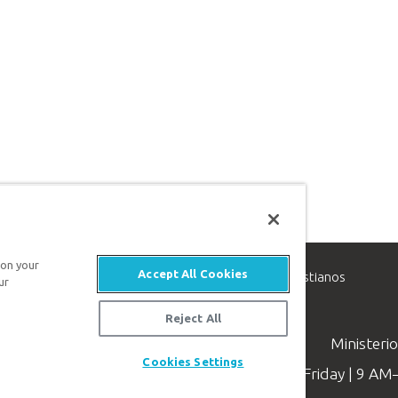
 on your
Accept All Cookies
inisterio de apologética, dedicado a ayudar a los cristianos
ur
evangelio de Jesucristo.
Reject All
Ministeri
Cookies Settings
Available Monday–Friday | 9 A