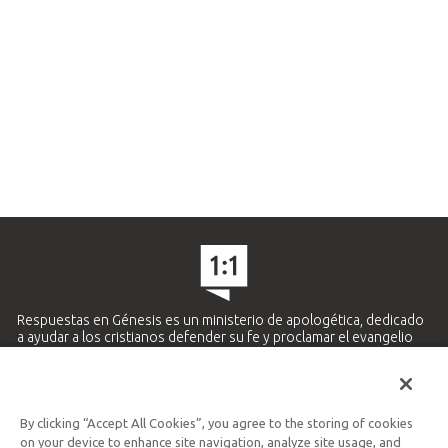
Respuestas en Génesis es un ministerio de apologética, dedicado
a ayudar a los cristianos defender su fe y proclamar el evangelio
de Jesucristo.
APRENDE MÁS
By clicking “Accept All Cookies”, you agree to the storing of cookies
Ministerio Hispano y Latinoamericano
on your device to enhance site navigation, analyze site usage, and