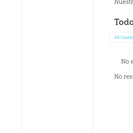
Nuestr
Todo
All Count
No 
No res