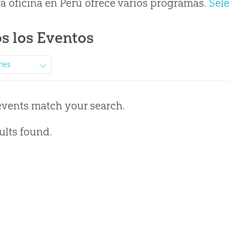
a oficina en Perú ofrece varios programas.
Sel
s los Eventos
ries
events match your search.
ults found.