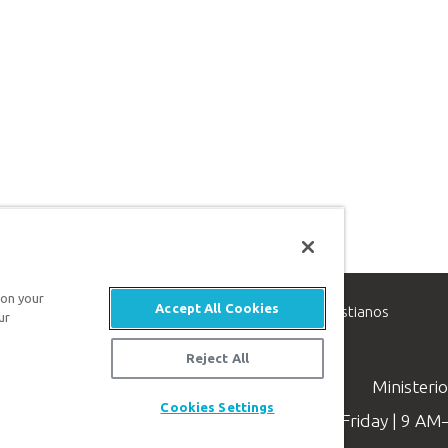
 on your
Accept All Cookies
inisterio de apologética, dedicado a ayudar a los cristianos
ur
evangelio de Jesucristo.
Reject All
Ministeri
Cookies Settings
Available Monday–Friday | 9 A