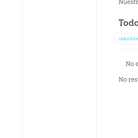
Nuestr
Todo
United K
No 
No res