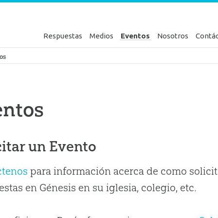
Respuestas
Medios
Eventos
Nosotros
Contá
en Génesis
os
entos
citar un Evento
ctenos
para información acerca de como solicit
stas en Génesis en su iglesia, colegio, etc.