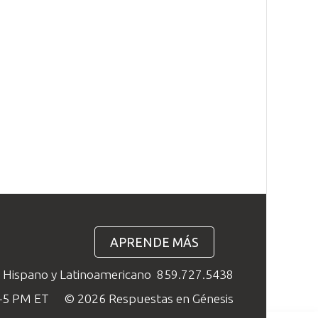
APRENDE MÁS
o Hispano y Latinoamericano
859.727.5438
M–5 PM ET
© 2026 Respuestas en Génesis