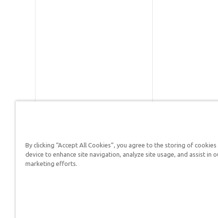
By clicking “Accept All Cookies”, you agree to the storing of cookies
Respuestas en Génesis es un m
device to enhance site navigation, analyze site usage, and assist in o
defender su fe y proclamar el 
marketing efforts.