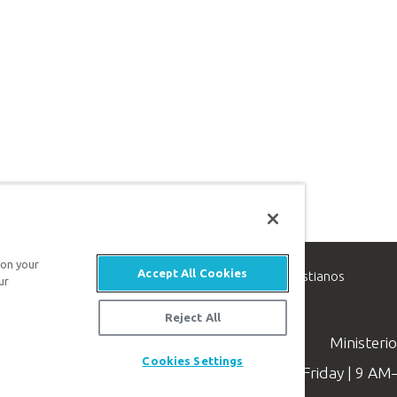
 on your
Accept All Cookies
inisterio de apologética, dedicado a ayudar a los cristianos
ur
evangelio de Jesucristo.
Reject All
Ministeri
Cookies Settings
Available Monday–Friday | 9 A