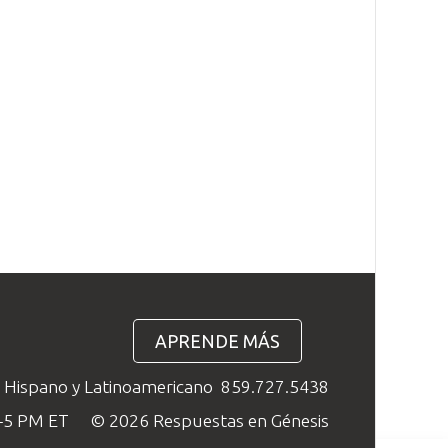
APRENDE MÁS
o Hispano y Latinoamericano
859.727.5438
M–5 PM ET
© 2026 Respuestas en Génesis