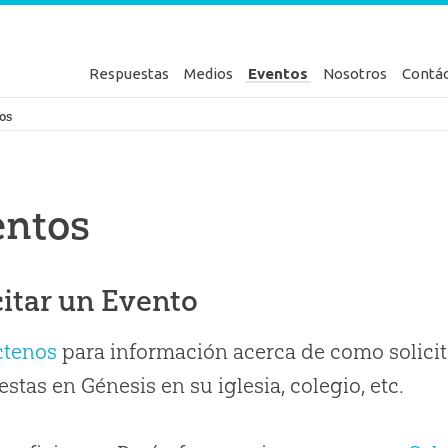
Respuestas
Medios
Eventos
Nosotros
Contá
en Génesis
os
entos
citar un Evento
ctenos
para información acerca de como solicit
stas en Génesis en su iglesia, colegio, etc.