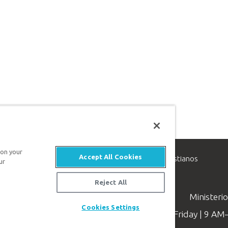
 on your
Accept All Cookies
inisterio de apologética, dedicado a ayudar a los cristianos
ur
evangelio de Jesucristo.
Reject All
Ministeri
Cookies Settings
Available Monday–Friday | 9 A