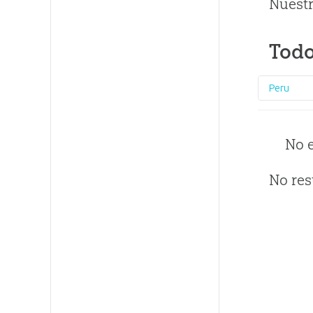
Nuestr
Todo
Peru
No 
No res