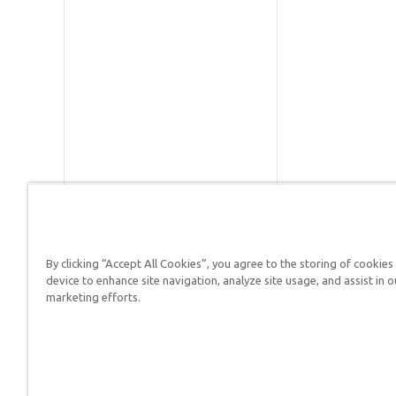
By clicking “Accept All Cookies”, you agree to the storing of cookies
Respuestas en Génesis es un m
device to enhance site navigation, analyze site usage, and assist in o
defender su fe y proclamar el 
marketing efforts.