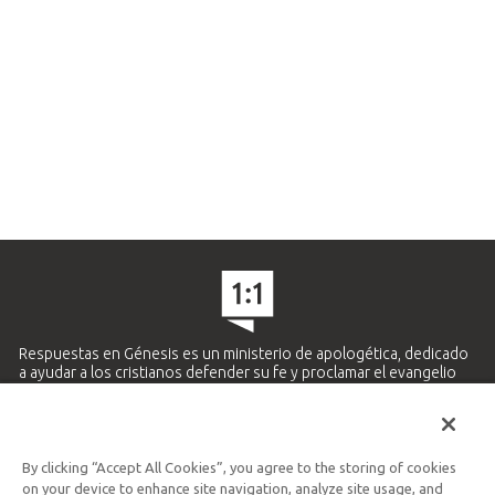
Respuestas en Génesis es un ministerio de apologética, dedicado
a ayudar a los cristianos defender su fe y proclamar el evangelio
de Jesucristo.
APRENDE MÁS
By clicking “Accept All Cookies”, you agree to the storing of cookies
Ministerio Hispano y Latinoamericano
on your device to enhance site navigation, analyze site usage, and