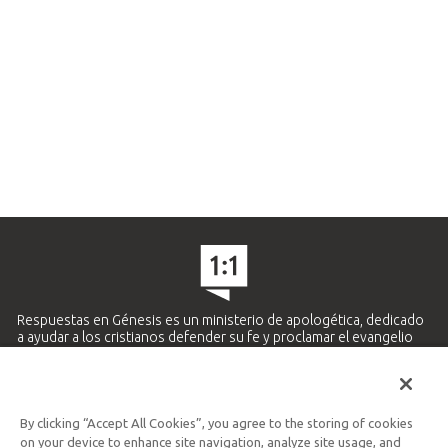
Respuestas en Génesis es un ministerio de apologética, dedicado
a ayudar a los cristianos defender su fe y proclamar el evangelio
de Jesucristo.
APRENDE MÁS
By clicking “Accept All Cookies”, you agree to the storing of cookies
Ministerio Hispano y Latinoamericano
on your device to enhance site navigation, analyze site usage, and