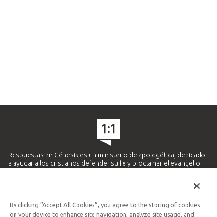
Respuestas en Génesis es un ministerio de apologética, dedicado
a ayudar a los cristianos defender su fe y proclamar el evangelio
de Jesucristo.
APRENDE MÁS
By clicking “Accept All Cookies”, you agree to the storing of cookies
Ministerio Hispano y Latinoamericano
on your device to enhance site navigation, analyze site usage, and