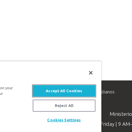
 on your
Accept All Cookies
inisterio de apologética, dedicado a ayudar a los cristianos
ur
evangelio de Jesucristo.
Reject All
Ministeri
Cookies Settings
Available Monday–Friday | 9 A