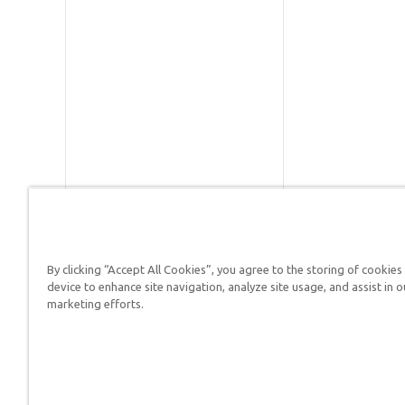
By clicking “Accept All Cookies”, you agree to the storing of cookies
Respuestas en Génesis es un m
device to enhance site navigation, analyze site usage, and assist in o
defender su fe y proclamar el 
marketing efforts.