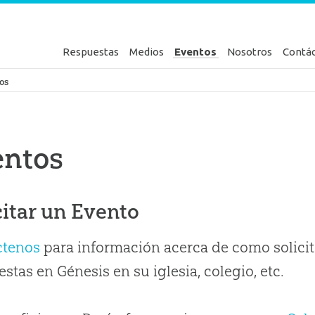
Respuestas
Medios
Eventos
Nosotros
Contá
en Génesis
os
entos
citar un Evento
ctenos
para información acerca de como solicit
stas en Génesis en su iglesia, colegio, etc.