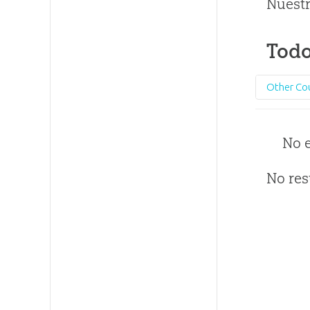
Nuestr
Todo
Other Co
No 
No res