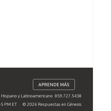
APRENDE MÁS
o Hispano y Latinoamericano
859.727.5438
M–5 PM ET
© 2026 Respuestas en Génesis