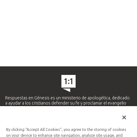
Respuestas en Génesis es un ministerio de apologética, dedicado
a ayudar a los cristianos defender su fe y proclamar el evangelio
de Jesucristo.
APRENDE MÁS
By clicking “Accept All Cookies”, you agree to the storing of cookies
Ministerio Hispano y Latinoamericano
on your device to enhance site navigation, analyze site usage, and