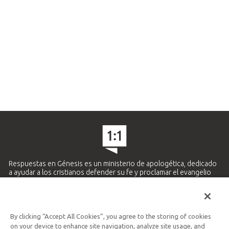
Respuestas en Génesis es un ministerio de apologética, dedicado
a ayudar a los cristianos defender su fe y proclamar el evangelio
de Jesucristo.
APRENDE MÁS
By clicking “Accept All Cookies”, you agree to the storing of cookies
Ministerio Hispano y Latinoamericano
on your device to enhance site navigation, analyze site usage, and