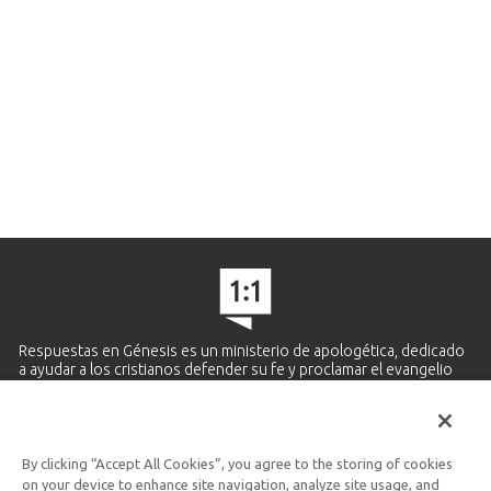
Respuestas en Génesis es un ministerio de apologética, dedicado
a ayudar a los cristianos defender su fe y proclamar el evangelio
de Jesucristo.
APRENDE MÁS
By clicking “Accept All Cookies”, you agree to the storing of cookies
Ministerio Hispano y Latinoamericano
on your device to enhance site navigation, analyze site usage, and