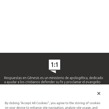
Respuestas en Génesis es un ministerio de apologética, dedicado
a ayudar a los cristianos defender su fe y proclamar el evangelio
de Jesucristo.
APRENDE MÁS
By clicking “Accept All Cookies”, you agree to the storing of cookies
Ministerio Hispano y Latinoamericano
on your device to enhance site navigation, analyze site usage, and