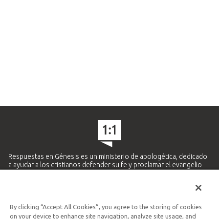
Respuestas en Génesis es un ministerio de apologética, dedicado
a ayudar a los cristianos defender su fe y proclamar el evangelio
de Jesucristo.
APRENDE MÁS
By clicking “Accept All Cookies”, you agree to the storing of cookies
Ministerio Hispano y Latinoamericano
on your device to enhance site navigation, analyze site usage, and