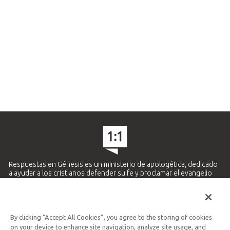
Respuestas en Génesis es un ministerio de apologética, dedicado
a ayudar a los cristianos defender su fe y proclamar el evangelio
de Jesucristo.
APRENDE MÁS
By clicking “Accept All Cookies”, you agree to the storing of cookies
Ministerio Hispano y Latinoamericano
on your device to enhance site navigation, analyze site usage, and