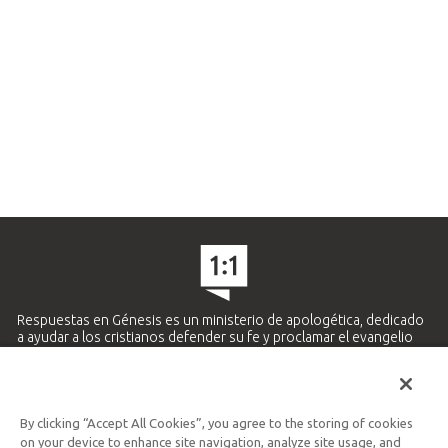
Respuestas en Génesis es un ministerio de apologética, dedicado
a ayudar a los cristianos defender su fe y proclamar el evangelio
de Jesucristo.
APRENDE MÁS
By clicking “Accept All Cookies”, you agree to the storing of cookies
Ministerio Hispano y Latinoamericano
on your device to enhance site navigation, analyze site usage, and