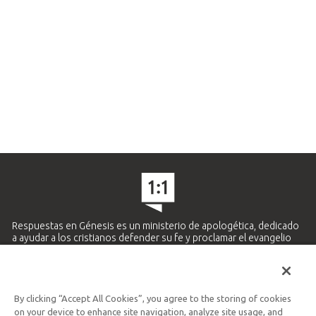
Respuestas en Génesis es un ministerio de apologética, dedicado
a ayudar a los cristianos defender su fe y proclamar el evangelio
de Jesucristo.
APRENDE MÁS
By clicking “Accept All Cookies”, you agree to the storing of cookies
Ministerio Hispano y Latinoamericano
on your device to enhance site navigation, analyze site usage, and