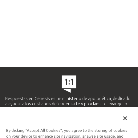
Respuestas en Génesis es un ministerio de apologética, dedicado
a ayudar a los cristianos defender su fe y proclamar el evangelio
de Jesucristo.
APRENDE MÁS
By clicking “Accept All Cookies”, you agree to the storing of cookies
Ministerio Hispano y Latinoamericano
on your device to enhance site navigation, analyze site usage, and