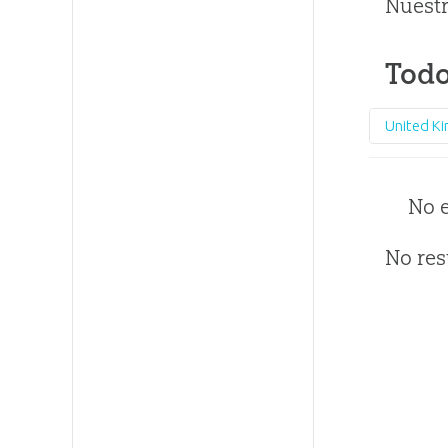
Nuestr
Todo
United K
No 
No res