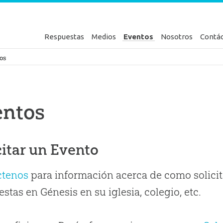
Respuestas
Medios
Eventos
Nosotros
Contá
en Génesis
os
entos
citar un Evento
ctenos
para información acerca de como solicit
stas en Génesis en su iglesia, colegio, etc.