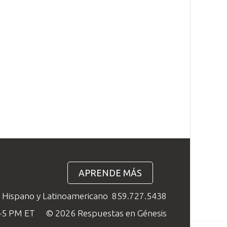
APRENDE MÁS
o Hispano y Latinoamericano
859.727.5438
M–5 PM ET
© 2026 Respuestas en Génesis