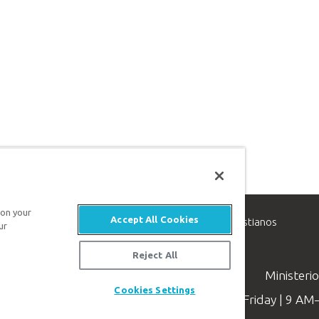
 on your
Accept All Cookies
inisterio de apologética, dedicado a ayudar a los cristianos
ur
evangelio de Jesucristo.
Reject All
Ministeri
Cookies Settings
Available Monday–Friday | 9 A