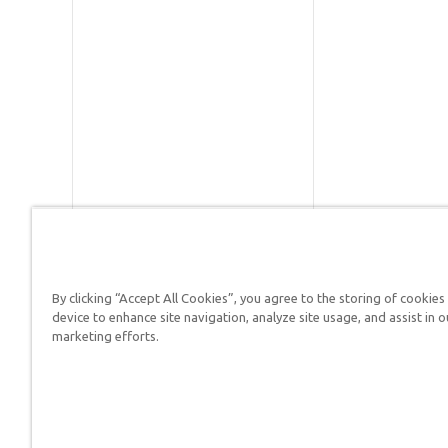
By clicking “Accept All Cookies”, you agree to the storing of cookies
Respuestas en Génesis es un m
device to enhance site navigation, analyze site usage, and assist in o
defender su fe y proclamar el 
marketing efforts.