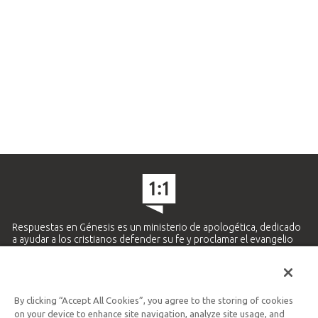
Respuestas en Génesis es un ministerio de apologética, dedicado
a ayudar a los cristianos defender su fe y proclamar el evangelio
de Jesucristo.
APRENDE MÁS
By clicking “Accept All Cookies”, you agree to the storing of cookies
Ministerio Hispano y Latinoamericano
on your device to enhance site navigation, analyze site usage, and