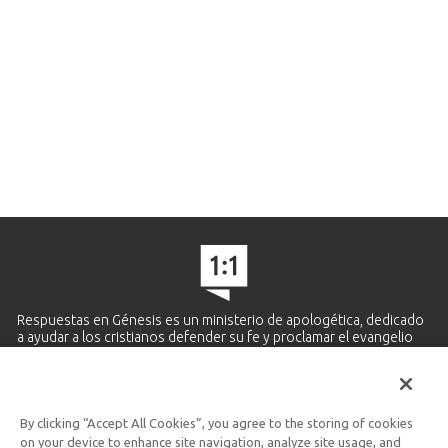
Respuestas en Génesis es un ministerio de apologética, dedicado
a ayudar a los cristianos defender su fe y proclamar el evangelio
de Jesucristo.
APRENDE MÁS
By clicking “Accept All Cookies”, you agree to the storing of cookies
Ministerio Hispano y Latinoamericano
on your device to enhance site navigation, analyze site usage, and