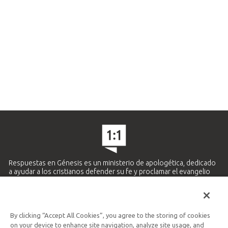
Respuestas en Génesis es un ministerio de apologética, dedicado
a ayudar a los cristianos defender su fe y proclamar el evangelio
de Jesucristo.
APRENDE MÁS
By clicking “Accept All Cookies”, you agree to the storing of cookies
Ministerio Hispano y Latinoamericano
on your device to enhance site navigation, analyze site usage, and