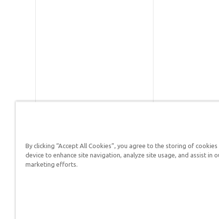
By clicking “Accept All Cookies”, you agree to the storing of cookies
Respuestas en Génesis es un m
device to enhance site navigation, analyze site usage, and assist in o
defender su fe y proclamar el 
marketing efforts.