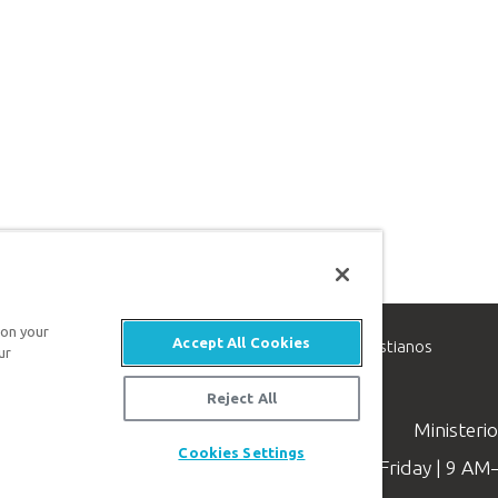
 on your
Accept All Cookies
inisterio de apologética, dedicado a ayudar a los cristianos
ur
evangelio de Jesucristo.
Reject All
Ministeri
Cookies Settings
Available Monday–Friday | 9 A