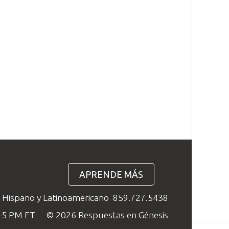
APRENDE MÁS
o Hispano y Latinoamericano
859.727.5438
M–5 PM ET
© 2026 Respuestas en Génesis