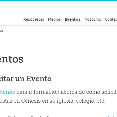
Respuestas
Medios
Eventos
Nosotros
Contá
en Génesis
os
entos
citar un Evento
ctenos
para información acerca de como solicit
stas en Génesis en su iglesia, colegio, etc.