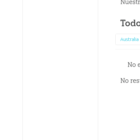
Nuestr
Todo
No 
No res