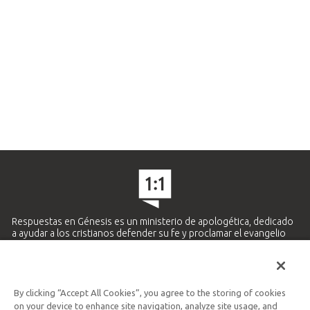
Respuestas en Génesis es un ministerio de apologética, dedicado
a ayudar a los cristianos defender su fe y proclamar el evangelio
de Jesucristo.
APRENDE MÁS
By clicking “Accept All Cookies”, you agree to the storing of cookies
Ministerio Hispano y Latinoamericano
on your device to enhance site navigation, analyze site usage, and