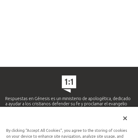
Respuestas en Génesis es un ministerio de apologética, dedicado
a ayudar a los cristianos defender su fe y proclamar el evangelio
de Jesucristo.
APRENDE MÁS
By clicking “Accept All Cookies”, you agree to the storing of cookies
Ministerio Hispano y Latinoamericano
on your device to enhance site navigation, analyze site usage, and