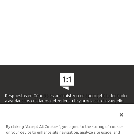
Respuestas en Génesis es un ministerio de apologética, dedicado
a ayudar a los cristianos defender su fe y proclamar el evangelio
de Jesucristo.
APRENDE MÁS
By clicking “Accept All Cookies”, you agree to the storing of cookies
Ministerio Hispano y Latinoamericano
on your device to enhance site navigation, analyze site usage, and