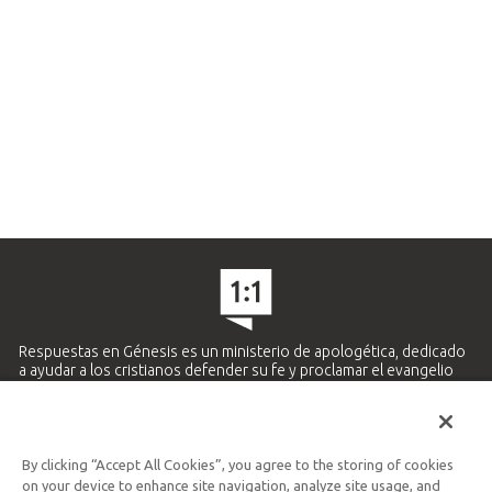
Respuestas en Génesis es un ministerio de apologética, dedicado
a ayudar a los cristianos defender su fe y proclamar el evangelio
de Jesucristo.
APRENDE MÁS
By clicking “Accept All Cookies”, you agree to the storing of cookies
Ministerio Hispano y Latinoamericano
on your device to enhance site navigation, analyze site usage, and