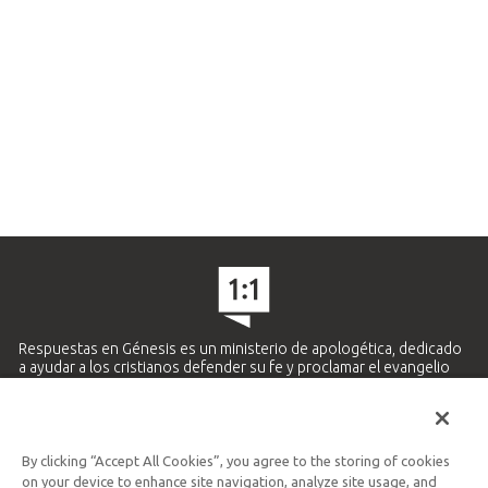
Respuestas en Génesis es un ministerio de apologética, dedicado
a ayudar a los cristianos defender su fe y proclamar el evangelio
de Jesucristo.
APRENDE MÁS
By clicking “Accept All Cookies”, you agree to the storing of cookies
Ministerio Hispano y Latinoamericano
on your device to enhance site navigation, analyze site usage, and