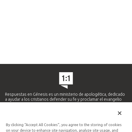
Respuestas en Génesis es un ministerio de apologética, dedicado
a ayudar a los cristianos defender su fe y proclamar el evangelio
de Jesucristo.
APRENDE MÁS
By clicking “Accept All Cookies”, you agree to the storing of cookies
Ministerio Hispano y Latinoamericano
on your device to enhance site navigation, analyze site usage, and