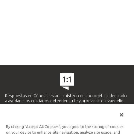
Respuestas en Génesis es un ministerio de apologética, dedicado
a ayudar a los cristianos defender su fe y proclamar el evangelio
de Jesucristo.
APRENDE MÁS
By clicking “Accept All Cookies”, you agree to the storing of cookies
Ministerio Hispano y Latinoamericano
on your device to enhance site navigation, analyze site usage, and