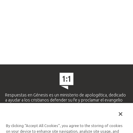
Respuestas en Génesis es un ministerio de apologética, dedicado
a ayudar a los cristianos defender su fe y proclamar el evangelio
de Jesucristo.
APRENDE MÁS
By clicking “Accept All Cookies”, you agree to the storing of cookies
Ministerio Hispano y Latinoamericano
on your device to enhance site navigation, analyze site usage, and