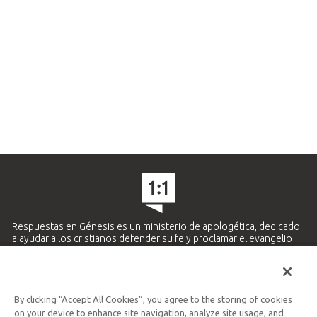
Respuestas en Génesis es un ministerio de apologética, dedicado
a ayudar a los cristianos defender su fe y proclamar el evangelio
de Jesucristo.
APRENDE MÁS
By clicking “Accept All Cookies”, you agree to the storing of cookies
Ministerio Hispano y Latinoamericano
on your device to enhance site navigation, analyze site usage, and