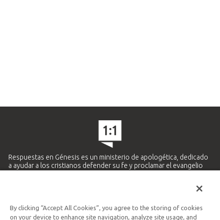
Respuestas en Génesis es un ministerio de apologética, dedicado
a ayudar a los cristianos defender su fe y proclamar el evangelio
de Jesucristo.
APRENDE MÁS
By clicking “Accept All Cookies”, you agree to the storing of cookies
Ministerio Hispano y Latinoamericano
on your device to enhance site navigation, analyze site usage, and