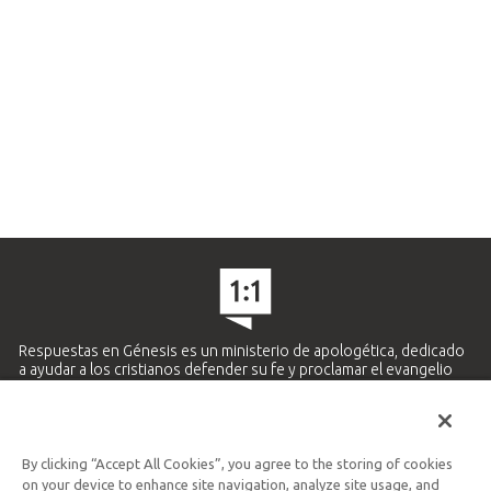
Respuestas en Génesis es un ministerio de apologética, dedicado
a ayudar a los cristianos defender su fe y proclamar el evangelio
de Jesucristo.
APRENDE MÁS
By clicking “Accept All Cookies”, you agree to the storing of cookies
Ministerio Hispano y Latinoamericano
on your device to enhance site navigation, analyze site usage, and