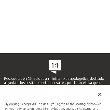
Respuestas en Génesis es un ministerio de apologética, dedicado
a ayudar a los cristianos defender su fe y proclamar el evangelio
de Jesucristo.
APRENDE MÁS
By clicking “Accept All Cookies”, you agree to the storing of cookies
Ministerio Hispano y Latinoamericano
on your device to enhance site navigation, analyze site usage, and