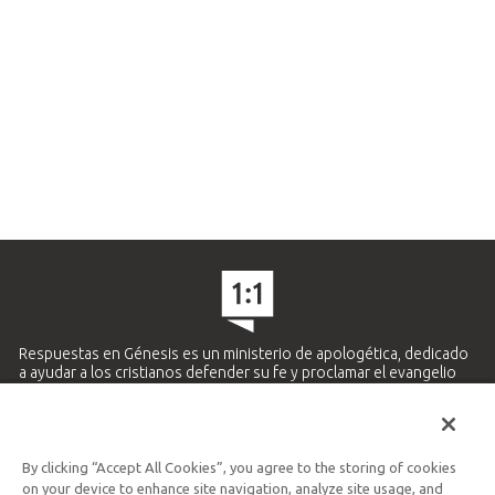
Respuestas en Génesis es un ministerio de apologética, dedicado
a ayudar a los cristianos defender su fe y proclamar el evangelio
de Jesucristo.
APRENDE MÁS
By clicking “Accept All Cookies”, you agree to the storing of cookies
Ministerio Hispano y Latinoamericano
on your device to enhance site navigation, analyze site usage, and