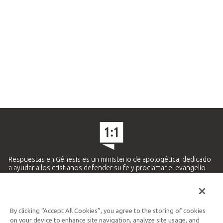
Respuestas en Génesis es un ministerio de apologética, dedicado
a ayudar a los cristianos defender su fe y proclamar el evangelio
de Jesucristo.
APRENDE MÁS
By clicking “Accept All Cookies”, you agree to the storing of cookies
Ministerio Hispano y Latinoamericano
on your device to enhance site navigation, analyze site usage, and