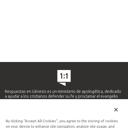
Respuestas en Génesis es un ministerio de apologética, dedicado
a ayudar a los cristianos defender su fe y proclamar el evangelio
de Jesucristo.
APRENDE MÁS
By clicking “Accept All Cookies”, you agree to the storing of cookies
Ministerio Hispano y Latinoamericano
on your device to enhance site navigation, analyze site usage, and