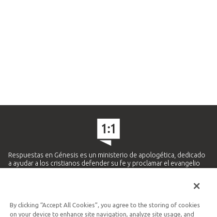
Respuestas en Génesis es un ministerio de apologética, dedicado
a ayudar a los cristianos defender su fe y proclamar el evangelio
de Jesucristo.
APRENDE MÁS
By clicking “Accept All Cookies”, you agree to the storing of cookies
Ministerio Hispano y Latinoamericano
on your device to enhance site navigation, analyze site usage, and