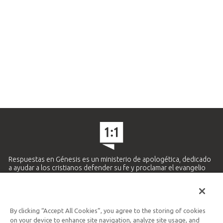
Respuestas en Génesis es un ministerio de apologética, dedicado
a ayudar a los cristianos defender su fe y proclamar el evangelio
de Jesucristo.
APRENDE MÁS
By clicking “Accept All Cookies”, you agree to the storing of cookies
Ministerio Hispano y Latinoamericano
on your device to enhance site navigation, analyze site usage, and