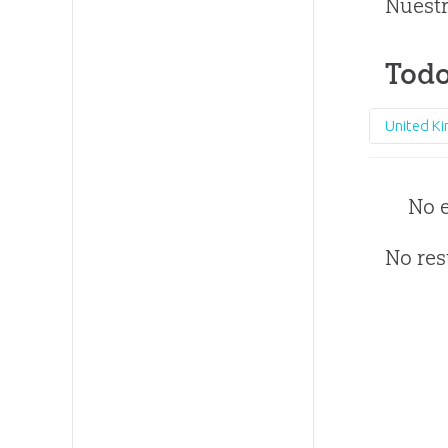
Nuestr
Todo
United K
No 
No res