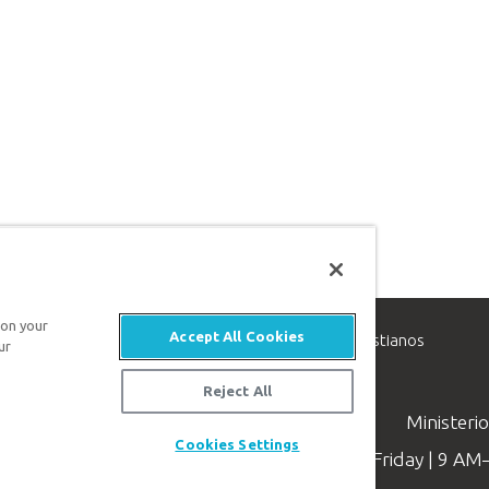
 on your
Accept All Cookies
inisterio de apologética, dedicado a ayudar a los cristianos
ur
evangelio de Jesucristo.
Reject All
Ministeri
Cookies Settings
Available Monday–Friday | 9 A