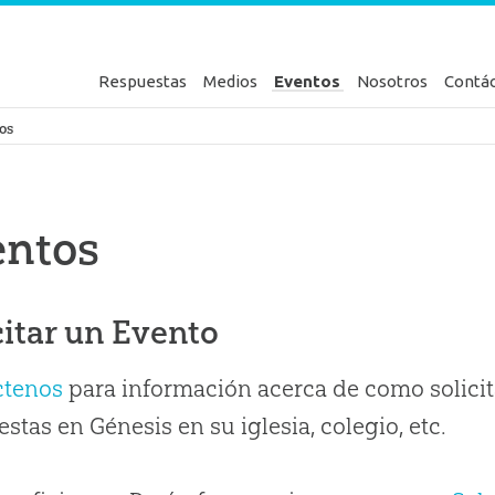
Respuestas
Medios
Eventos
Nosotros
Contá
en Génesis
os
entos
citar un Evento
ctenos
para información acerca de como solicit
stas en Génesis en su iglesia, colegio, etc.