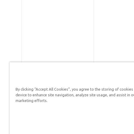
By clicking “Accept All Cookies”, you agree to the storing of cookies
Respuestas en Génesis es un m
device to enhance site navigation, analyze site usage, and assist in o
defender su fe y proclamar el 
marketing efforts.