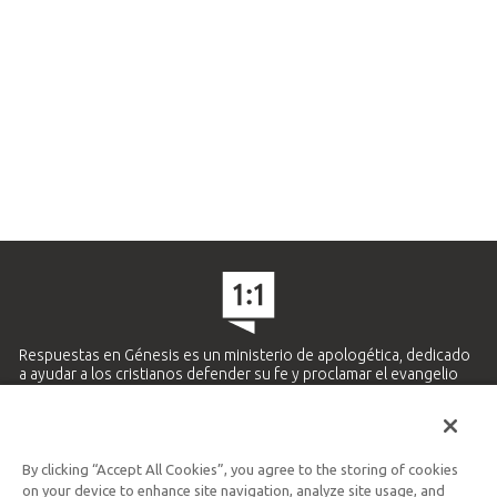
Respuestas en Génesis es un ministerio de apologética, dedicado
a ayudar a los cristianos defender su fe y proclamar el evangelio
de Jesucristo.
APRENDE MÁS
By clicking “Accept All Cookies”, you agree to the storing of cookies
Ministerio Hispano y Latinoamericano
on your device to enhance site navigation, analyze site usage, and