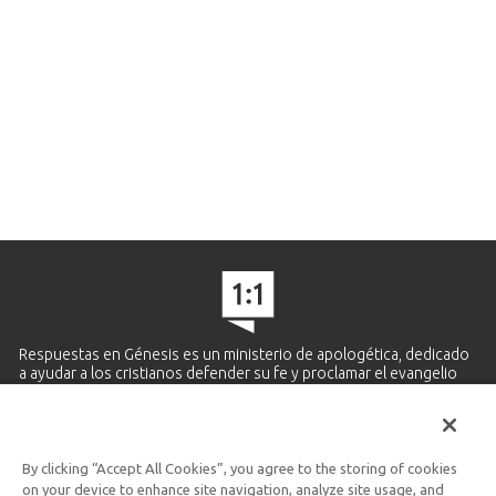
Respuestas en Génesis es un ministerio de apologética, dedicado
a ayudar a los cristianos defender su fe y proclamar el evangelio
de Jesucristo.
APRENDE MÁS
By clicking “Accept All Cookies”, you agree to the storing of cookies
Ministerio Hispano y Latinoamericano
on your device to enhance site navigation, analyze site usage, and