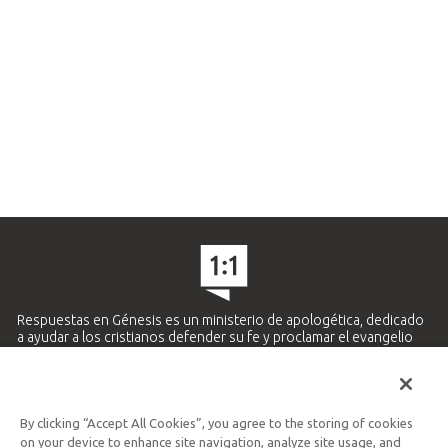
Respuestas en Génesis es un ministerio de apologética, dedicado
a ayudar a los cristianos defender su fe y proclamar el evangelio
de Jesucristo.
APRENDE MÁS
By clicking “Accept All Cookies”, you agree to the storing of cookies
Ministerio Hispano y Latinoamericano
on your device to enhance site navigation, analyze site usage, and