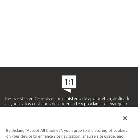
Respuestas en Génesis es un ministerio de apologética, dedicado
a ayudar a los cristianos defender su fe y proclamar el evangelio
de Jesucristo.
APRENDE MÁS
By clicking “Accept All Cookies”, you agree to the storing of cookies
Ministerio Hispano y Latinoamericano
on your device to enhance site navigation, analyze site usage, and