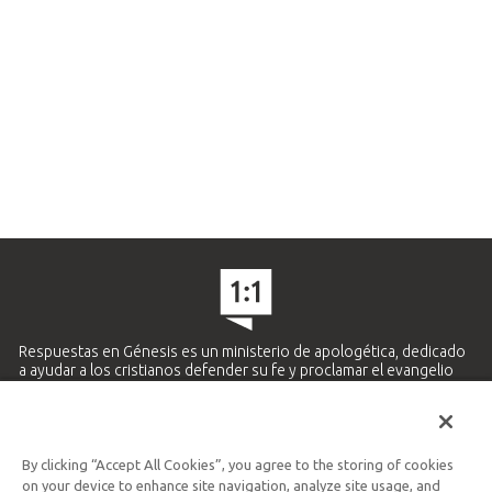
Respuestas en Génesis es un ministerio de apologética, dedicado
a ayudar a los cristianos defender su fe y proclamar el evangelio
de Jesucristo.
APRENDE MÁS
By clicking “Accept All Cookies”, you agree to the storing of cookies
Ministerio Hispano y Latinoamericano
on your device to enhance site navigation, analyze site usage, and