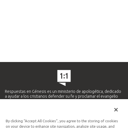
Respuestas en Génesis es un ministerio de apologética, dedicado
a ayudar a los cristianos defender su fe y proclamar el evangelio
de Jesucristo.
APRENDE MÁS
By clicking “Accept All Cookies”, you agree to the storing of cookies
Ministerio Hispano y Latinoamericano
on your device to enhance site navigation, analyze site usage, and