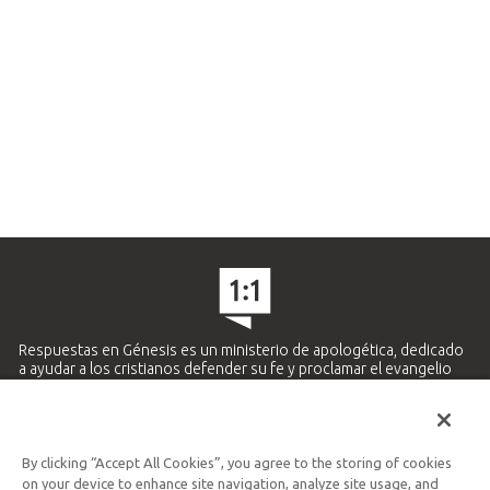
Respuestas en Génesis es un ministerio de apologética, dedicado
a ayudar a los cristianos defender su fe y proclamar el evangelio
de Jesucristo.
APRENDE MÁS
By clicking “Accept All Cookies”, you agree to the storing of cookies
Ministerio Hispano y Latinoamericano
on your device to enhance site navigation, analyze site usage, and