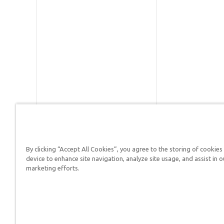
By clicking “Accept All Cookies”, you agree to the storing of cookies
Respuestas en Génesis es un m
device to enhance site navigation, analyze site usage, and assist in o
defender su fe y proclamar el 
marketing efforts.