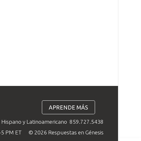
APRENDE MÁS
o Hispano y Latinoamericano
859.727.5438
M–5 PM ET
© 2026 Respuestas en Génesis