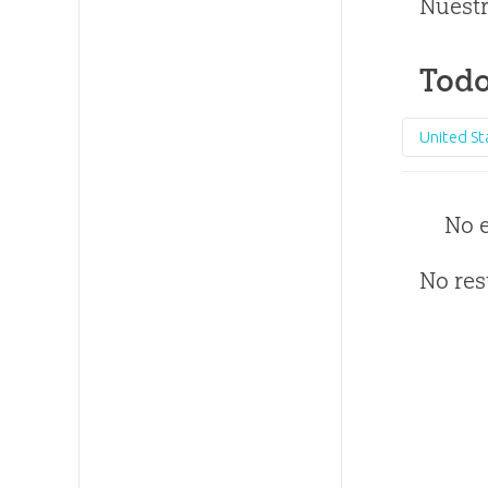
Nuestr
Todo
United St
No 
No res