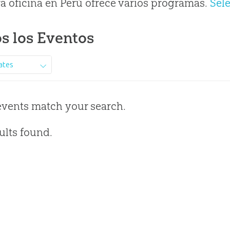
a oficina en Perú ofrece varios programas.
Sel
s los Eventos
ates
events match your search.
ults found.