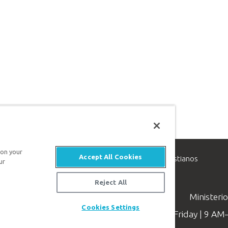
 on your
Accept All Cookies
inisterio de apologética, dedicado a ayudar a los cristianos
ur
evangelio de Jesucristo.
Reject All
Ministeri
Cookies Settings
Available Monday–Friday | 9 A