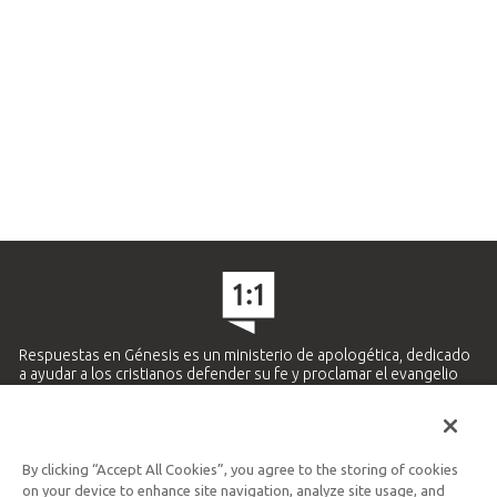
Respuestas en Génesis es un ministerio de apologética, dedicado
a ayudar a los cristianos defender su fe y proclamar el evangelio
de Jesucristo.
APRENDE MÁS
By clicking “Accept All Cookies”, you agree to the storing of cookies
Ministerio Hispano y Latinoamericano
on your device to enhance site navigation, analyze site usage, and